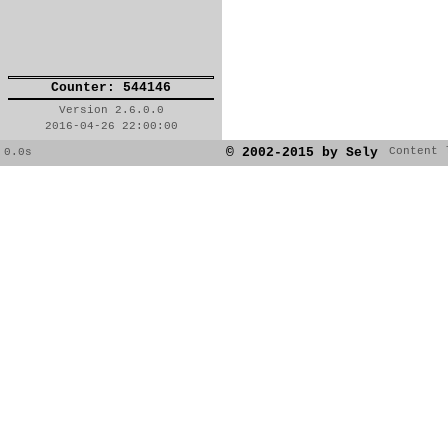
Counter: 544146
Version 2.6.0.0
2016-04-26 22:00:00
© 2002-2015 by Sely
Content 
0.0s