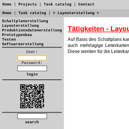
Home
|
Projects
|
Task catalog
|
Contact
Home
|
Task catalog
|
> Layouterstellung <
Schaltplanerstellung
Layouterstellung
Tätigkeiten - Layo
Produktionsdatenerstellung
Prototypenbau
Auf Basis des Schaltplans kan
Testen
Softwareerstellung
auch mehrlagige Leiterkart
Diese werden für die Leiterkar
User:
Password: